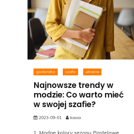
garderoba
szafa
ubrania
Najnowsze trendy w
modzie: Co warto mieć
w swojej szafie?
2023-09-01
kasia
1. Modne kolory sezonu Pastelowe