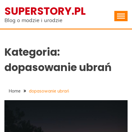
Skip
SUPERSTORY.PL
to
content
Blog o modzie i urodzie
Kategoria:
dopasowanie ubrań
Home
dopasowanie ubrań