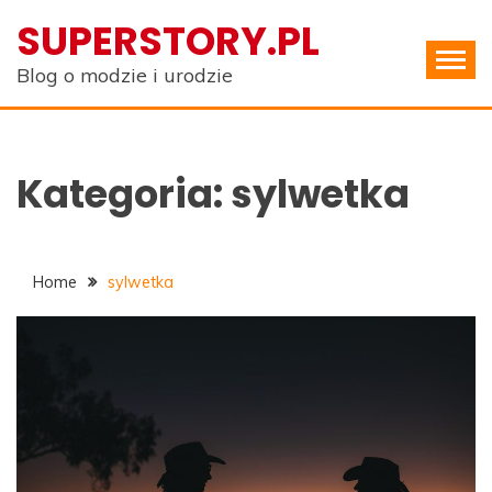
Skip
SUPERSTORY.PL
to
content
Blog o modzie i urodzie
Kategoria:
sylwetka
Home
sylwetka