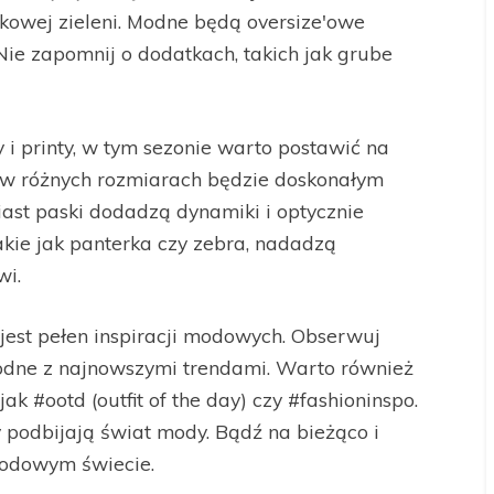
lkowej zieleni. Modne będą oversize'owe
 Nie zapomnij o dodatkach, takich jak grube
y i printy, w tym sezonie warto postawić na
a w różnych rozmiarach będzie doskonałym
ast paski dodadzą dynamiki i optycznie
akie jak panterka czy zebra, nadadzą
wi.
jest pełen inspiracji modowych. Obserwuj
zgodne z najnowszymi trendami. Warto również
ak #ootd (outfit of the day) czy #fashioninspo.
y podbijają świat mody. Bądź na bieżąco i
 modowym świecie.