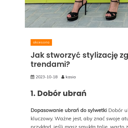
akcesoria
Jak stworzyć stylizację 
trendami?
2023-10-18
kasia
1. Dobór ubrań
Dopasowanie ubrań do sylwetki
Dobór ub
kluczowy. Ważne jest, aby znać swoje atut
przykład, jeśli masz smukłą talię, wart