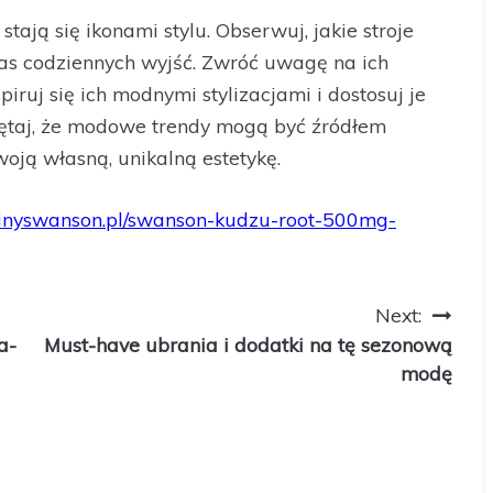
tają się ikonami stylu. Obserwuj, jakie stroje
s codziennych wyjść. Zwróć uwagę na ich
iruj się ich modnymi stylizacjami i dostosuj je
ętaj, że modowe trendy mogą być źródłem
oją własną, unikalną estetykę.
minyswanson.pl/swanson-kudzu-root-500mg-
Next:
a-
Must-have ubrania i dodatki na tę sezonową
modę