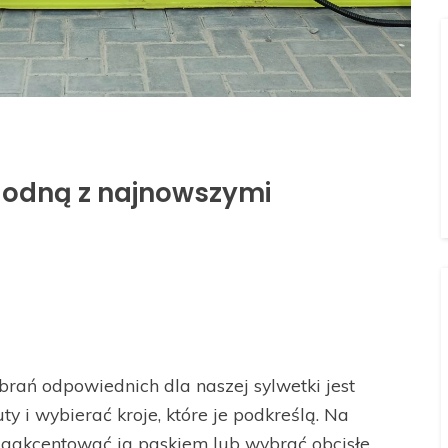
zgodną z najnowszymi
rań odpowiednich dla naszej sylwetki jest
y i wybierać kroje, które je podkreślą. Na
o zaakcentować ją paskiem lub wybrać obcisłe