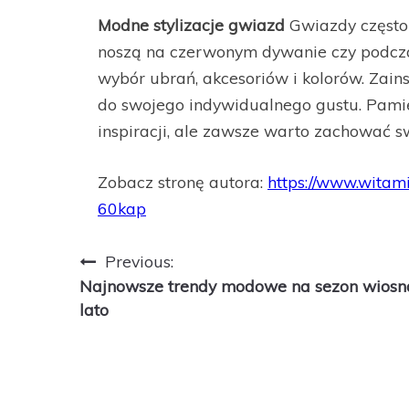
Modne stylizacje gwiazd
Gwiazdy często s
noszą na czerwonym dywanie czy podcza
wybór ubrań, akcesoriów i kolorów. Zainsp
do swojego indywidualnego gustu. Pami
inspiracji, ale zawsze warto zachować sw
Zobacz stronę autora:
https://www.wita
60kap
Nawigacja
Previous:
Najnowsze trendy modowe na sezon wiosn
wpisu
lato